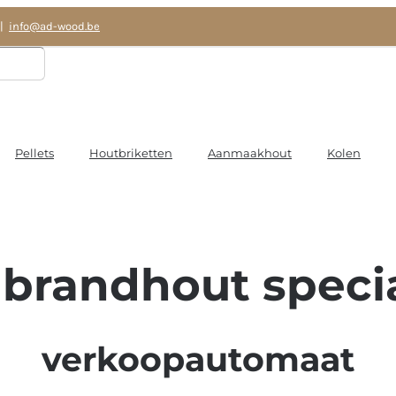
|
info@ad-wood.be
Pellets
Houtbriketten
Aanmaakhout
Kolen
brandhout specia
verkoopautomaat