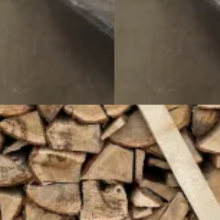
ag droog 2de keus
1 Big-Bag half -droog 2de k
randhout
,
Droog
Big-Bag
,
Brandhout
,
Halfdroog
€
120,00