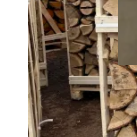
1 Big-B
Big-Bag
,
B
€
145,00