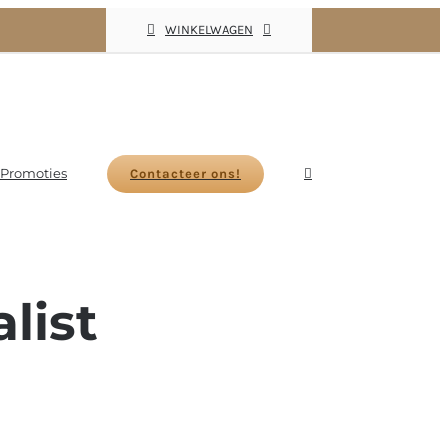
WINKELWAGEN
Promoties
Contacteer ons!
list