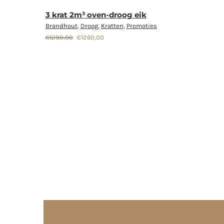
3 krat 2m³ oven-droog eik
Brandhout
,
Droog
,
Kratten
,
Promoties
Oorspronkelijke
Huidige
€
1290,00
€
1260,00
prijs
prijs
was:
is:
€1290,00.
€1260,00.