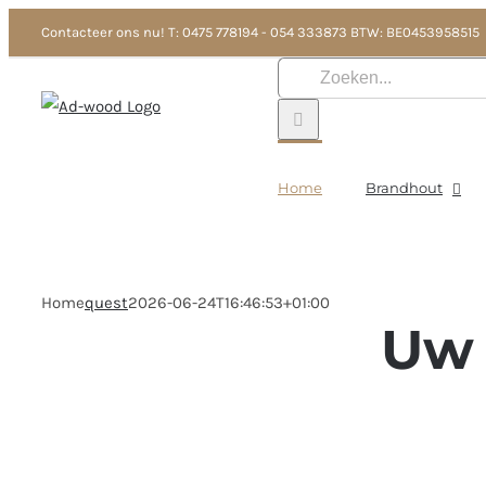
Ga
Contacteer ons nu! T: 0475 778194 - 054 333873 BTW: BE0453958515
naar
Zoeken
inhoud
naar:
Home
Brandhout
Home
quest
2026-06-24T16:46:53+01:00
Uw 