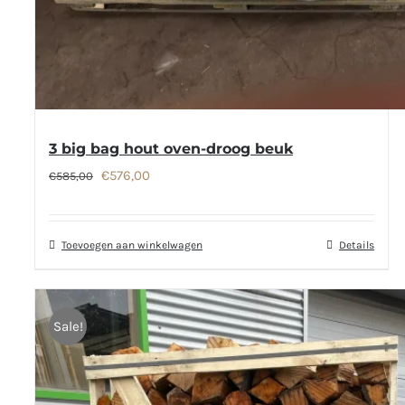
3 big bag hout oven-droog beuk
Oorspronkelijke
Huidige
€
576,00
€
585,00
prijs
prijs
was:
is:
Toevoegen aan winkelwagen
Details
€585,00.
€576,00.
Sale!