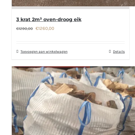
3 krat 2m³ oven-droog eik
Oorspronkelijke
Huidige
€
1260,00
€
1290,00
prijs
prijs
was:
is:
Toevoegen aan winkelwagen
Details
€1290,00.
€1260,00.