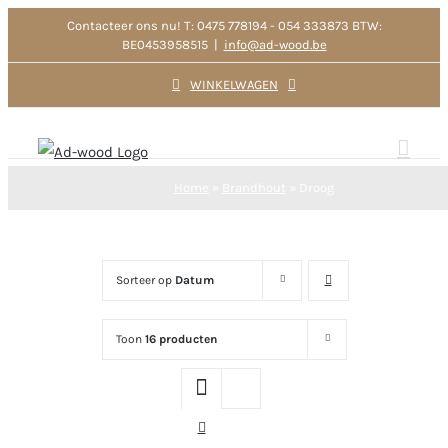
Ga
Contacteer ons nu! T: 0475 778194 - 054 333873 BTW:
BE0453958515
|
info@ad-wood.be
naar
inhoud
WINKELWAGEN
Home
»
Brandhout
»
Droog
Sorteer op
Datum
Toon
16 producten