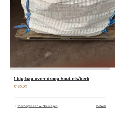
1 big-bag oven-droog hout els/berk
€
185,00
Toevoegen aan winkelwagen
Details