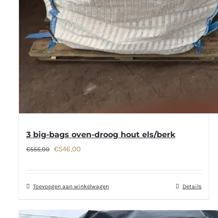
3 big-bags oven-droog hout els/berk
Oorspronkelijke
Huidige
€
546,00
€
555,00
prijs
prijs
was:
is:
Toevoegen aan winkelwagen
Details
€555,00.
€546,00.