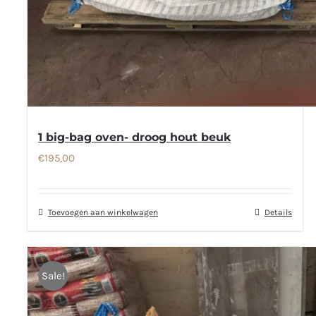
1 big-bag oven- droog hout beuk
€
195,00
Toevoegen aan winkelwagen
Details
Sale!