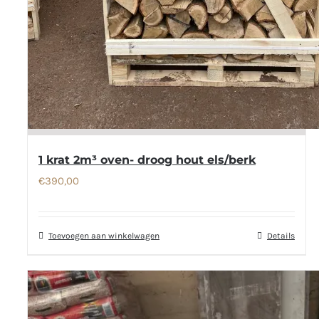
1 krat 2m³ oven- droog hout els/berk
€
390,00
Toevoegen aan winkelwagen
Details